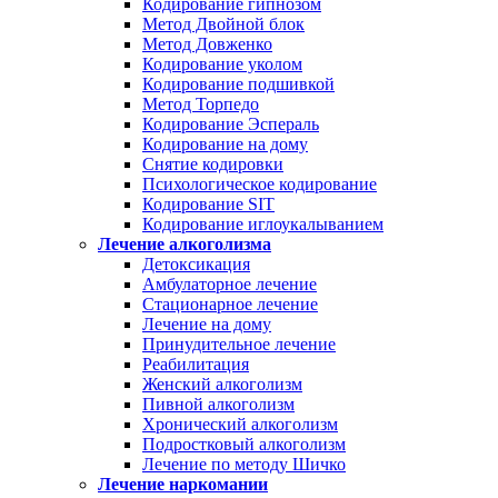
Кодирование гипнозом
Метод Двойной блок
Метод Довженко
Кодирование уколом
Кодирование подшивкой
Метод Торпедо
Кодирование Эспераль
Кодирование на дому
Снятие кодировки
Психологическое кодирование
Кодирование SIT
Кодирование иглоукалыванием
Лечение алкоголизма
Детоксикация
Амбулаторное лечение
Стационарное лечение
Лечение на дому
Принудительное лечение
Реабилитация
Женский алкоголизм
Пивной алкоголизм
Хронический алкоголизм
Подростковый алкоголизм
Лечение по методу Шичко
Лечение наркомании