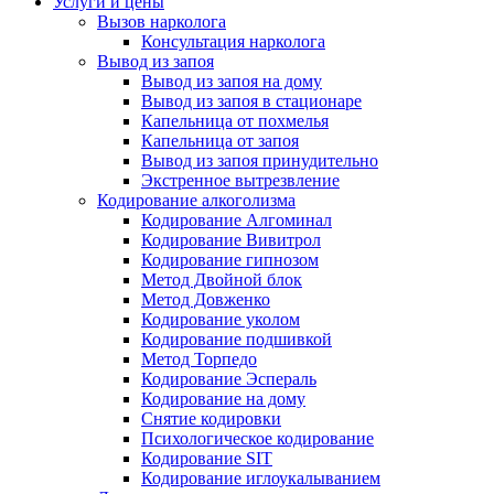
Услуги и цены
Вызов нарколога
Консультация нарколога
Вывод из запоя
Вывод из запоя на дому
Вывод из запоя в стационаре
Капельница от похмелья
Капельница от запоя
Вывод из запоя принудительно
Экстренное вытрезвление
Кодирование алкоголизма
Кодирование Алгоминал
Кодирование Вивитрол
Кодирование гипнозом
Метод Двойной блок
Метод Довженко
Кодирование уколом
Кодирование подшивкой
Метод Торпедо
Кодирование Эспераль
Кодирование на дому
Снятие кодировки
Психологическое кодирование
Кодирование SIT
Кодирование иглоукалыванием