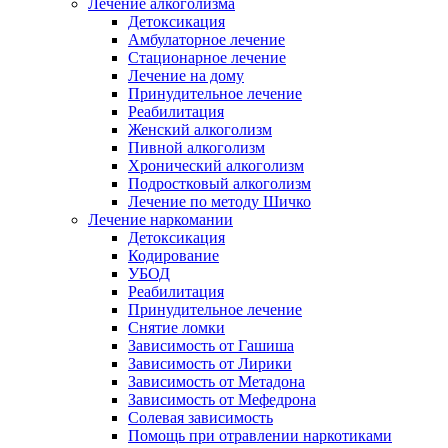
Лечение алкоголизма
Детоксикация
Амбулаторное лечение
Стационарное лечение
Лечение на дому
Принудительное лечение
Реабилитация
Женский алкоголизм
Пивной алкоголизм
Хронический алкоголизм
Подростковый алкоголизм
Лечение по методу Шичко
Лечение наркомании
Детоксикация
Кодирование
УБОД
Реабилитация
Принудительное лечение
Снятие ломки
Зависимость от Гашиша
Зависимость от Лирики
Зависимость от Метадона
Зависимость от Мефедрона
Солевая зависимость
Помощь при отравлении наркотиками