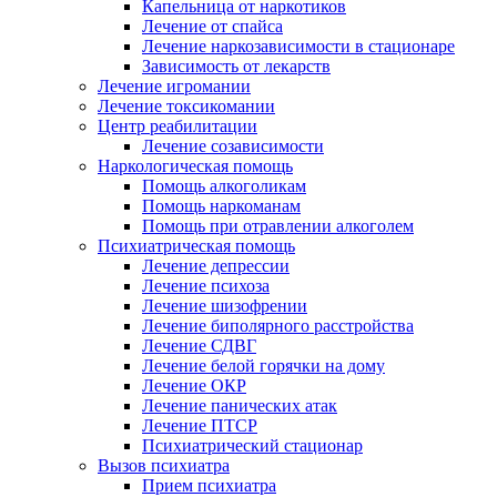
Капельница от наркотиков
Лечение от спайса
Лечение наркозависимости в стационаре
Зависимость от лекарств
Лечение игромании
Лечение токсикомании
Центр реабилитации
Лечение созависимости
Наркологическая помощь
Помощь алкоголикам
Помощь наркоманам
Помощь при отравлении алкоголем
Психиатрическая помощь
Лечение депрессии
Лечение психоза
Лечение шизофрении
Лечение биполярного расстройства
Лечение СДВГ
Лечение белой горячки на дому
Лечение ОКР
Лечение панических атак
Лечение ПТСР
Психиатрический стационар
Вызов психиатра
Прием психиатра