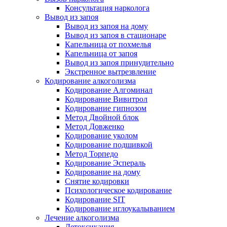
Консультация нарколога
Вывод из запоя
Вывод из запоя на дому
Вывод из запоя в стационаре
Капельница от похмелья
Капельница от запоя
Вывод из запоя принудительно
Экстренное вытрезвление
Кодирование алкоголизма
Кодирование Алгоминал
Кодирование Вивитрол
Кодирование гипнозом
Метод Двойной блок
Метод Довженко
Кодирование уколом
Кодирование подшивкой
Метод Торпедо
Кодирование Эспераль
Кодирование на дому
Снятие кодировки
Психологическое кодирование
Кодирование SIT
Кодирование иглоукалыванием
Лечение алкоголизма
Детоксикация