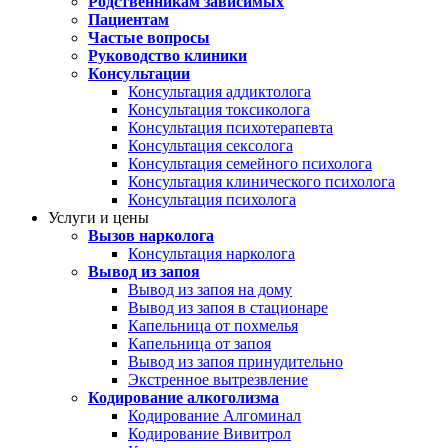
Родственникам зависимых
Пациентам
Частые вопросы
Руководство клиники
Консультации
Консультация аддиктолога
Консультация токсиколога
Консультация психотерапевта
Консультация сексолога
Консультация семейного психолога
Консультация клинического психолога
Консультация психолога
Услуги и цены
Вызов нарколога
Консультация нарколога
Вывод из запоя
Вывод из запоя на дому
Вывод из запоя в стационаре
Капельница от похмелья
Капельница от запоя
Вывод из запоя принудительно
Экстренное вытрезвление
Кодирование алкоголизма
Кодирование Алгоминал
Кодирование Вивитрол