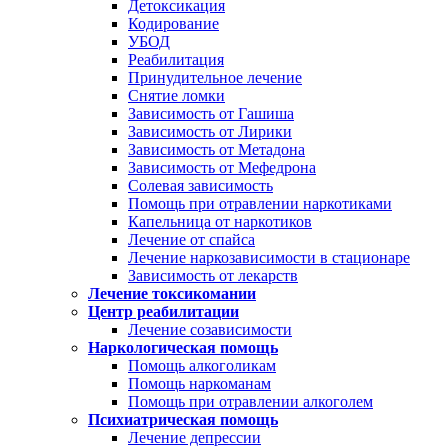
Детоксикация
Кодирование
УБОД
Реабилитация
Принудительное лечение
Снятие ломки
Зависимость от Гашиша
Зависимость от Лирики
Зависимость от Метадона
Зависимость от Мефедрона
Солевая зависимость
Помощь при отравлении наркотиками
Капельница от наркотиков
Лечение от спайса
Лечение наркозависимости в стационаре
Зависимость от лекарств
Лечение токсикомании
Центр реабилитации
Лечение созависимости
Наркологическая помощь
Помощь алкоголикам
Помощь наркоманам
Помощь при отравлении алкоголем
Психиатрическая помощь
Лечение депрессии