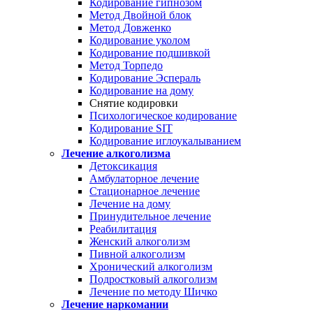
Кодирование гипнозом
Метод Двойной блок
Метод Довженко
Кодирование уколом
Кодирование подшивкой
Метод Торпедо
Кодирование Эспераль
Кодирование на дому
Снятие кодировки
Психологическое кодирование
Кодирование SIT
Кодирование иглоукалыванием
Лечение алкоголизма
Детоксикация
Амбулаторное лечение
Стационарное лечение
Лечение на дому
Принудительное лечение
Реабилитация
Женский алкоголизм
Пивной алкоголизм
Хронический алкоголизм
Подростковый алкоголизм
Лечение по методу Шичко
Лечение наркомании