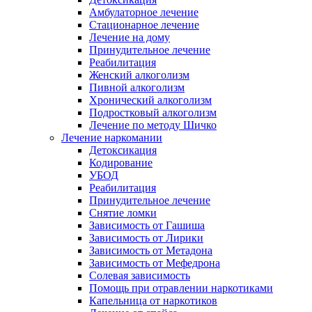
Амбулаторное лечение
Стационарное лечение
Лечение на дому
Принудительное лечение
Реабилитация
Женский алкоголизм
Пивной алкоголизм
Хронический алкоголизм
Подростковый алкоголизм
Лечение по методу Шичко
Лечение наркомании
Детоксикация
Кодирование
УБОД
Реабилитация
Принудительное лечение
Снятие ломки
Зависимость от Гашиша
Зависимость от Лирики
Зависимость от Метадона
Зависимость от Мефедрона
Солевая зависимость
Помощь при отравлении наркотиками
Капельница от наркотиков