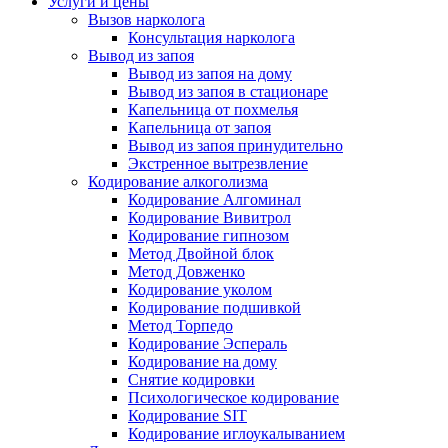
Услуги и цены
Вызов нарколога
Консультация нарколога
Вывод из запоя
Вывод из запоя на дому
Вывод из запоя в стационаре
Капельница от похмелья
Капельница от запоя
Вывод из запоя принудительно
Экстренное вытрезвление
Кодирование алкоголизма
Кодирование Алгоминал
Кодирование Вивитрол
Кодирование гипнозом
Метод Двойной блок
Метод Довженко
Кодирование уколом
Кодирование подшивкой
Метод Торпедо
Кодирование Эспераль
Кодирование на дому
Снятие кодировки
Психологическое кодирование
Кодирование SIT
Кодирование иглоукалыванием