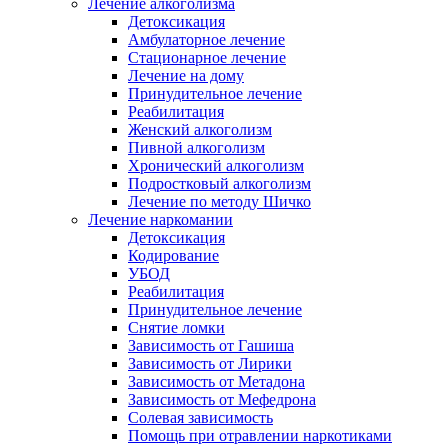
Лечение алкоголизма
Детоксикация
Амбулаторное лечение
Стационарное лечение
Лечение на дому
Принудительное лечение
Реабилитация
Женский алкоголизм
Пивной алкоголизм
Хронический алкоголизм
Подростковый алкоголизм
Лечение по методу Шичко
Лечение наркомании
Детоксикация
Кодирование
УБОД
Реабилитация
Принудительное лечение
Снятие ломки
Зависимость от Гашиша
Зависимость от Лирики
Зависимость от Метадона
Зависимость от Мефедрона
Солевая зависимость
Помощь при отравлении наркотиками