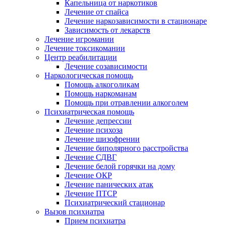
Капельница от наркотиков
Лечение от спайса
Лечение наркозависимости в стационаре
Зависимость от лекарств
Лечение игромании
Лечение токсикомании
Центр реабилитации
Лечение созависимости
Наркологическая помощь
Помощь алкоголикам
Помощь наркоманам
Помощь при отравлении алкоголем
Психиатрическая помощь
Лечение депрессии
Лечение психоза
Лечение шизофрении
Лечение биполярного расстройства
Лечение СДВГ
Лечение белой горячки на дому
Лечение ОКР
Лечение панических атак
Лечение ПТСР
Психиатрический стационар
Вызов психиатра
Прием психиатра