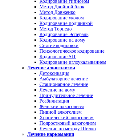
Кодирование гипнозом
Метод Двойной блок
Метод Довженко
Кодирование уколом
Кодирование подшивкой
Метод Торпедо
Кодирование Эспераль
Кодирование на дому
Снятие кодировки
Психологическое кодирование
Кодирование SIT
Кодирование иглоукалыванием
Лечение алкоголизма
Детоксикация
Амбулаторное лечение
Стационарное лечение
Лечение на дому
Принудительное лечение
Реабилитация
Женский алкоголизм
Пивной алкоголизм
Хронический алкоголизм
Подростковый алкоголизм
Лечение по методу Шичко
Лечение наркомании