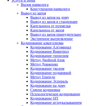
Услуги и цены
Вызов нарколога
Консультация нарколога
Вывод из запоя
Вывод из запоя на дому
Вывод из запоя в стационаре
Капельница от похмелья
Капельница от запоя
Вывод из запоя принудительно
Экстренное вытрезвление
Кодирование алкоголизма
Кодирование Алгоминал
Кодирование Вивитрол
Кодирование гипнозом
Метод Двойной блок
Метод Довженко
Кодирование уколом
Кодирование подшивкой
Метод Торпедо
Кодирование Эспераль
Кодирование на дому
Снятие кодировки
Психологическое кодирование
Кодирование SIT
Кодирование иглоукалыванием