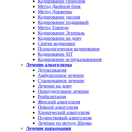
Кодирование гипнозом
Метод Двойной блок
Метод Довженко
Кодирование уколом
Кодирование подшивкой
Метод Торпедо
Кодирование Эспераль
Кодирование на дому
Снятие кодировки
Психологическое кодирование
Кодирование SIT
Кодирование иглоукалыванием
Лечение алкоголизма
Детоксикация
Амбулаторное лечение
Стационарное лечение
Лечение на дому
Принудительное лечение
Реабилитация
Женский алкоголизм
Пивной алкоголизм
Хронический алкоголизм
Подростковый алкоголизм
Лечение по методу Шичко
Лечение наркомании