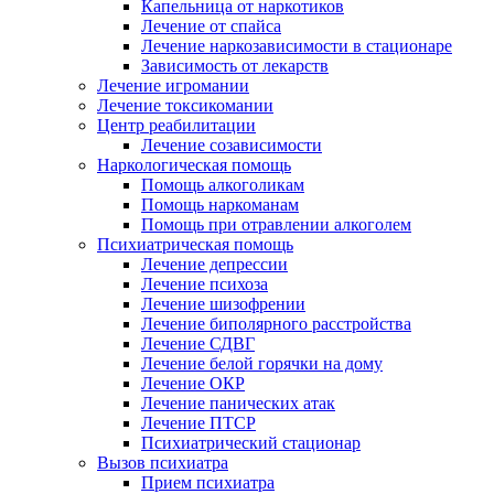
Капельница от наркотиков
Лечение от спайса
Лечение наркозависимости в стационаре
Зависимость от лекарств
Лечение игромании
Лечение токсикомании
Центр реабилитации
Лечение созависимости
Наркологическая помощь
Помощь алкоголикам
Помощь наркоманам
Помощь при отравлении алкоголем
Психиатрическая помощь
Лечение депрессии
Лечение психоза
Лечение шизофрении
Лечение биполярного расстройства
Лечение СДВГ
Лечение белой горячки на дому
Лечение ОКР
Лечение панических атак
Лечение ПТСР
Психиатрический стационар
Вызов психиатра
Прием психиатра