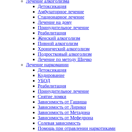
Лечение алкоголизма
Детоксикация
Амбулаторное лечение
Стационарное лечение
Лечение на дому
Принудительное лечение
Реабилитация
Женский алкоголизм
Пивной алкоголизм
Хронический алкоголизм
Подростковый алкоголизм
Лечение по методу Шичко
Лечение наркомании
Детоксикация
Кодирование
УБОД
Реабилитация
Принудительное лечение
Снятие ломки
Зависимость от Гашиша
Зависимость от Лирики
Зависимость от Метадона
Зависимость от Мефедрона
Солевая зависимость
Помощь при отравлении наркотиками