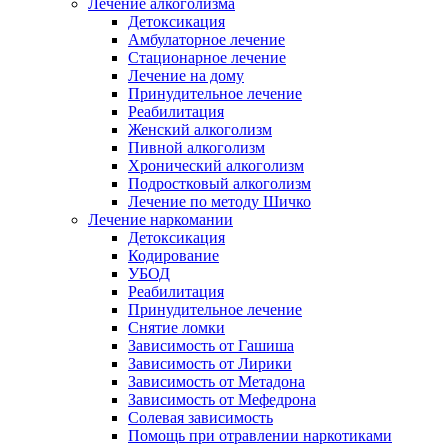
Лечение алкоголизма
Детоксикация
Амбулаторное лечение
Стационарное лечение
Лечение на дому
Принудительное лечение
Реабилитация
Женский алкоголизм
Пивной алкоголизм
Хронический алкоголизм
Подростковый алкоголизм
Лечение по методу Шичко
Лечение наркомании
Детоксикация
Кодирование
УБОД
Реабилитация
Принудительное лечение
Снятие ломки
Зависимость от Гашиша
Зависимость от Лирики
Зависимость от Метадона
Зависимость от Мефедрона
Солевая зависимость
Помощь при отравлении наркотиками