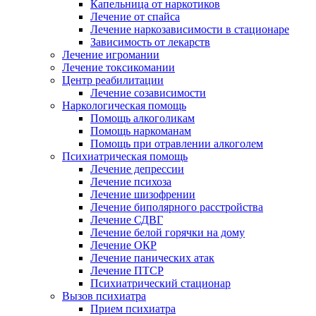
Капельница от наркотиков
Лечение от спайса
Лечение наркозависимости в стационаре
Зависимость от лекарств
Лечение игромании
Лечение токсикомании
Центр реабилитации
Лечение созависимости
Наркологическая помощь
Помощь алкоголикам
Помощь наркоманам
Помощь при отравлении алкоголем
Психиатрическая помощь
Лечение депрессии
Лечение психоза
Лечение шизофрении
Лечение биполярного расстройства
Лечение СДВГ
Лечение белой горячки на дому
Лечение ОКР
Лечение панических атак
Лечение ПТСР
Психиатрический стационар
Вызов психиатра
Прием психиатра