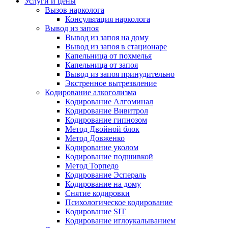
Услуги и цены
Вызов нарколога
Консультация нарколога
Вывод из запоя
Вывод из запоя на дому
Вывод из запоя в стационаре
Капельница от похмелья
Капельница от запоя
Вывод из запоя принудительно
Экстренное вытрезвление
Кодирование алкоголизма
Кодирование Алгоминал
Кодирование Вивитрол
Кодирование гипнозом
Метод Двойной блок
Метод Довженко
Кодирование уколом
Кодирование подшивкой
Метод Торпедо
Кодирование Эспераль
Кодирование на дому
Снятие кодировки
Психологическое кодирование
Кодирование SIT
Кодирование иглоукалыванием