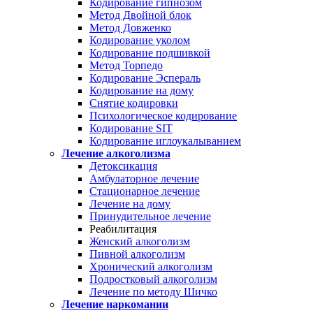
Кодирование гипнозом
Метод Двойной блок
Метод Довженко
Кодирование уколом
Кодирование подшивкой
Метод Торпедо
Кодирование Эспераль
Кодирование на дому
Снятие кодировки
Психологическое кодирование
Кодирование SIT
Кодирование иглоукалыванием
Лечение алкоголизма
Детоксикация
Амбулаторное лечение
Стационарное лечение
Лечение на дому
Принудительное лечение
Реабилитация
Женский алкоголизм
Пивной алкоголизм
Хронический алкоголизм
Подростковый алкоголизм
Лечение по методу Шичко
Лечение наркомании