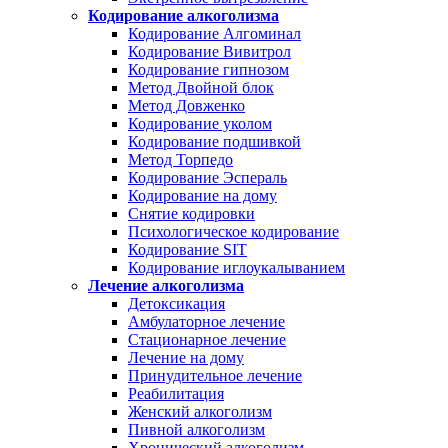
Кодирование алкоголизма
Кодирование Алгоминал
Кодирование Вивитрол
Кодирование гипнозом
Метод Двойной блок
Метод Довженко
Кодирование уколом
Кодирование подшивкой
Метод Торпедо
Кодирование Эспераль
Кодирование на дому
Снятие кодировки
Психологическое кодирование
Кодирование SIT
Кодирование иглоукалыванием
Лечение алкоголизма
Детоксикация
Амбулаторное лечение
Стационарное лечение
Лечение на дому
Принудительное лечение
Реабилитация
Женский алкоголизм
Пивной алкоголизм
Хронический алкоголизм